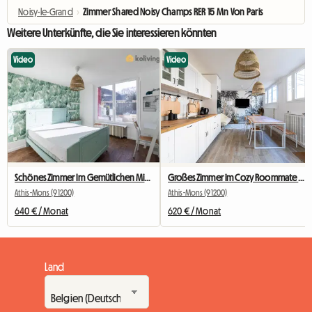
Noisy-le-Grand
›
Zimmer Shared Noisy Champs RER 15 Mn Von Paris
Weitere Unterkünfte, die Sie interessieren könnten
Video
Video
Schönes Zimmer Im Gemütlichen Mitbewohner Nr. 2
Großes Zimmer im Cozy Roommate #5 New York in der Nähe von Olry
Athis-Mons (91200)
Athis-Mons (91200)
640 € / Monat
620 € / Monat
Land