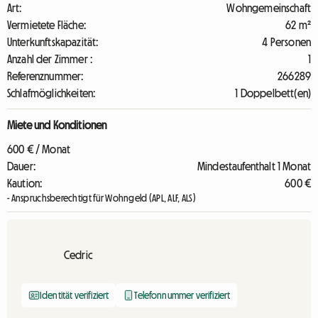
Art:
Wohngemeinschaft
Vermietete Fläche:
62 m²
Unterkunftskapazität:
4 Personen
Anzahl der Zimmer :
1
Referenznummer:
266289
Schlafmöglichkeiten:
1 Doppelbett(en)
Miete und Konditionen
600 € / Monat
Dauer:
Mindestaufenthalt 1 Monat
Kaution:
600 €
- Anspruchsberechtigt für Wohngeld (APL, ALF, ALS)
Cedric
Identität verifiziert
Telefonnummer verifiziert