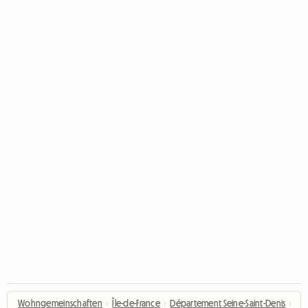
Wohngemeinschaften
›
Île-de-France
›
Département Seine-Saint-Denis
›