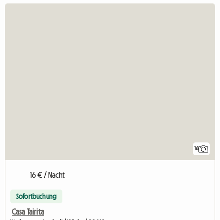
16
16 € / Nacht
Sofortbuchung
Casa Tairita