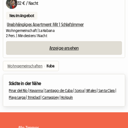
32 € / Nacht
Neu im Angebot
Unabhängiges Apartment Mit 1 Schlafzimmer
Wohngemeinschaft | La Habana
2 Pers. | Mindestens 1 Nacht
Anzeige ansehen
Wohngemeinschaften
›
Kuba
Städte in der Nähe
Pinar del Río |
Havanna |
Santiago de Cuba |
Soroa |
Viñales |
Santa Clara |
Playa Larga |
Trinidad |
Camagüey |
Holguín
Alle Zimmer