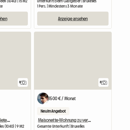
ek (1040) | 15 M2
Unterkunft beim Gastgeber | Bruxelles
te
1 Pers. | Mindestens 3 Monate
ehen
Anzeige ansehen
8
8
1500 € / Monat
Neu im Angebot
Gelbes Zimmer zu vermieten in Place Saint Pierre Etterbeek
Maisonette-Wohnung zu vermieten im Zentrum von Brüssel
es (1040) | 9 M2
Gesamte Unterkunft | Bruxelles