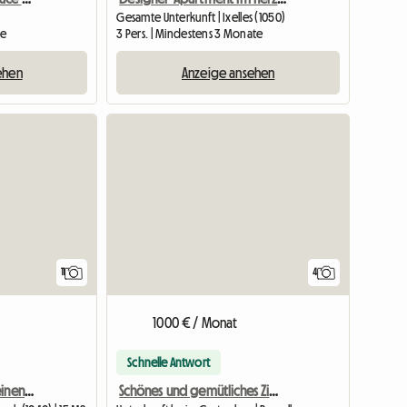
Gesamte Unterkunft | Ixelles (1050)
te
3 Pers. | Mindestens 3 Monate
ehen
Anzeige ansehen
11
4
1000 € / Monat
Schnelle Antwort
Möbliertes Zimmer für einen Studenten oder jungen Praktikanten
Schönes und gemütliches Zimmer im Stadtzentrum