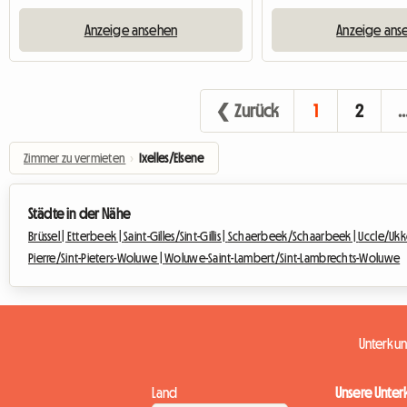
Anzeige ansehen
Anzeige ans
❮ Zurück
1
2
Zimmer zu vermieten
›
Ixelles/Elsene
Städte in der Nähe
Brüssel |
Etterbeek |
Saint-Gilles/Sint-Gillis |
Schaerbeek/Schaarbeek |
Uccle/Ukk
Pierre/Sint-Pieters-Woluwe |
Woluwe-Saint-Lambert/Sint-Lambrechts-Woluwe
Unterku
Land
Unsere Unter