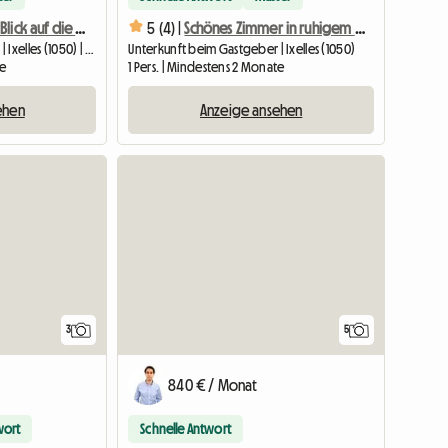
Apartment mit Blick auf die Bäume für Abenteurer
5 (4) |
Schönes Zimmer in ruhigem Gebäude (mit Garten)
Unterkunft beim Gastgeber | Ixelles (1050) | 18 M2
Unterkunft beim Gastgeber | Ixelles (1050)
te
1 Pers. | Mindestens 2 Monate
ehen
Anzeige ansehen
3
5
840 € / Monat
wort
Schnelle Antwort