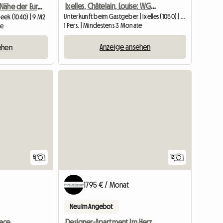
Ixelles, Châtelain, Louise: WG-Zimmer
Zimmer in der Nähe der Europäischen Kommission (10 Gehminuten nach Schuman/CEE)
Unterkunft beim Gastgeber | Ixelles (1050) | 20 M2
ek (1040) | 9 M2
1 Pers. | Mindestens 3 Monate
te
Anzeige ansehen
ehen
5
12
1795 € / Monat
Neu im Angebot
WG-Zimmer Schuman/Place Jourdan
Designer-Apartment Im Herzen Von Brüssel