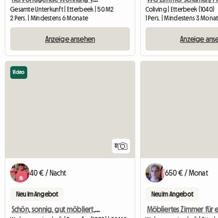
Gesamte Unterkunft | Etterbeek | 50 M2
Coliving | Etterbeek (1040)
2 Pers. | Mindestens 6 Monate
1 Pers. | Mindestens 3 Mona
Anzeige ansehen
Anzeige ans
Video
12
40 € / Nacht
650 € / Monat
Neu im Angebot
Neu im Angebot
Schön, sonnig, gut möbliert, komplett ausgestattet, sauber