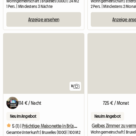
Wohngemeinschaft | Bruxelles (1000) | 24 M2
Wohngemeinschaft | Etterbe
1 Pers. | Mindestens 3 Nächte
2 Pers. | Mindestens 2 Mona
Anzeige ansehen
Anzeige ans
16
114 € / Nacht
725 € / Monat
Neu im Angebot
Neu im Angebot
5 (1) |
Prächtige Maisonette in Brüssel
Wohngemeinschaft | Bruxell
Gesamte Unterkunft | Bruxelles (1000) | 100 M2