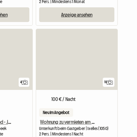
te
2 Pers. | Mindestens 1 Monat
ehen
Anzeige ansehen
4
10
100 € / Nacht
Neu im Angebot
Zimmer mit eigenem Bad - Jourdan
Wohnung zu vermieten am Place Brugmann
beek
Unterkunft beim Gastgeber | Ixelles (1050)
te
2 Pers. | Mindestens 1 Nacht