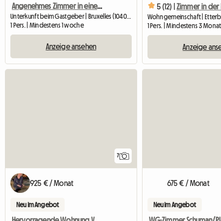
Angenehmes Zimmer in einer Wohngemeinschaft
5 (12) |
Unterkunft beim Gastgeber | Bruxelles (1040) | 10 M2
Wohngemeinschaft | Etterbe
1 Pers. | Mindestens 1 woche
1 Pers. | Mindestens 3 Mona
Anzeige ansehen
Anzeige ans
7
925 € / Monat
675 € / Monat
Neu im Angebot
Neu im Angebot
Hervorragende Wohnung Vor Der Europäischen Gemeinschaft