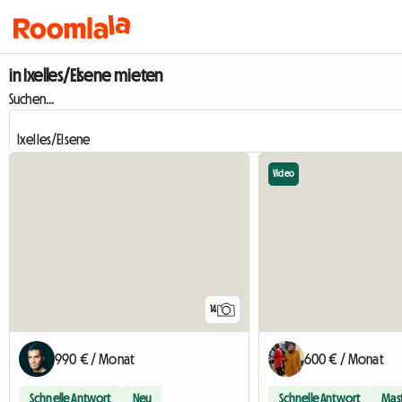
in Ixelles/Elsene mieten
Suchen...
Video
14
990 € / Monat
600 € / Monat
Schnelle Antwort
Neu
Schnelle Antwort
Mas