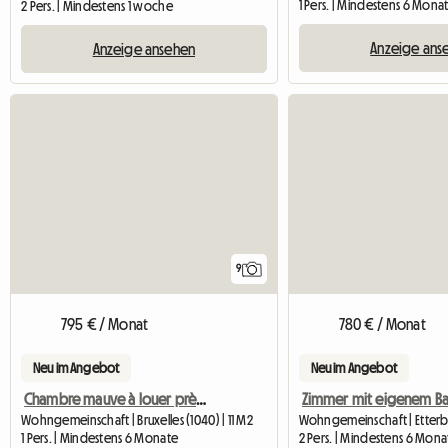
1 Pers. | Mindestens 6 Mona
2 Pers. | Mindestens 1 woche
Anzeige ans
Anzeige ansehen
9
795 € / Monat
780 € / Monat
Neu im Angebot
Neu im Angebot
Chambre mauve à louer près de Mérode (Etterbeek)
Wohngemeinschaft | Bruxelles (1040) | 11 M2
Wohngemeinschaft | Etter
1 Pers. | Mindestens 6 Monate
2 Pers. | Mindestens 6 Mona