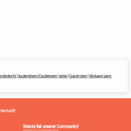
Anderlecht |
Auderghem/Oudergem |
Jette |
Ganshoren |
Woluwe-Saint-
terkunft
Werde Teil unserer Community!