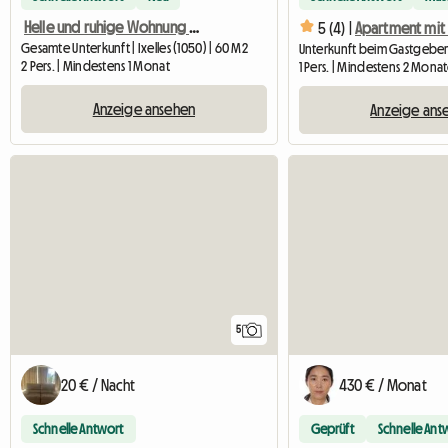
Helle und ruhige Wohnung mit Terrasse
5 (4) |
Gesamte Unterkunft | Ixelles (1050) | 60 M2
2 Pers. | Mindestens 1 Monat
1 Pers. | Mindestens 2 Mona
Anzeige ansehen
Anzeige ans
5
20 € / Nacht
430 € / Monat
Schnelle Antwort
Geprüft
Schnelle Ant