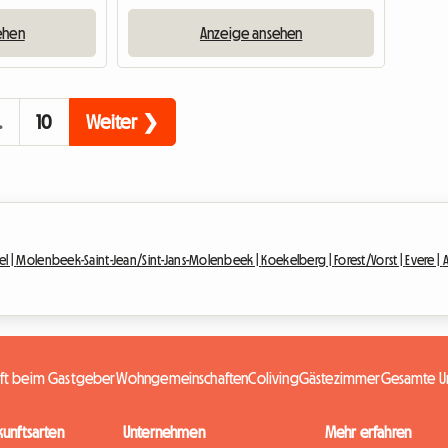
ehen
Anzeige ansehen
…
10
Weiter ❯
el |
Molenbeek-Saint-Jean/Sint-Jans-Molenbeek |
Koekelberg |
Forest/Vorst |
Evere |
nft beim Gastgeber
Wohngemeinschaften
Coliving
Gästezimmer
Gesamte Un
kunftsarten
Unternehmen
Mehr erfahren