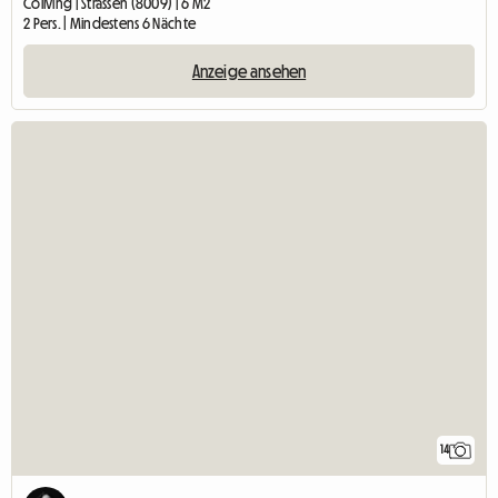
Coliving | Strassen (8009) | 6 M2
2 Pers. | Mindestens 6 Nächte
Anzeige ansehen
14