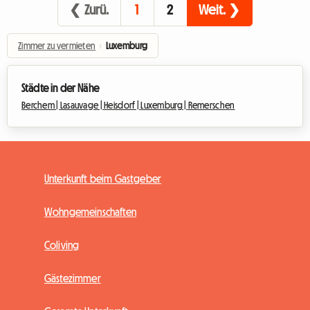
❮ Zurü.
1
2
Weit. ❯
Zimmer zu vermieten
›
Luxemburg
Städte in der Nähe
Berchem |
Lasauvage |
Heisdorf |
Luxemburg |
Remerschen
Unterkunft beim Gastgeber
Wohngemeinschaften
Coliving
Gästezimmer