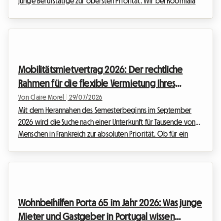
junge Berufstätige zur obersten Priorität. Wir bei Roomlala
wissen, wie stressig diese Zeit sein kann, besonders wenn es
darum geht, das Budget einzuhalten. Eines der größten
finanziellen Hindernisse bleibt die berühmte Schweizer
Mietkautionsgarantie, die von Vermietern oder
Immobilienverwaltungen oft vor der Schlüsselübergabe
Mobilitätsmietvertrag 2026: Der rechtliche
verlangt wird. Den Gegenwert von drei Monatsmieten auf...
Rahmen für die flexible Vermietung Ihres
Zimmers auf Roomlala
Von Claire Morel
|
29/07/2026
Mit dem Herannahen des Semesterbeginns im September
2026 wird die Suche nach einer Unterkunft für Tausende von
Menschen in Frankreich zur absoluten Priorität. Ob für ein
neues Hochschulstudium, ein Praktikum am Ende des Studiums
oder eine vorübergehende berufliche Mission – der Bedarf
an Flexibilität war noch nie so groß. Auf Seiten der Gastgeber
hemmen die Angst vor Mietausfällen und der Wunsch, die
Kontrolle über das eigene Wohneigentum zu behalten,
Wohnbeihilfen Porta 65 im Jahr 2026: Was junge
manchmal den Wunsch zu vermieten. Hier kommt...
Mieter und Gastgeber in Portugal wissen