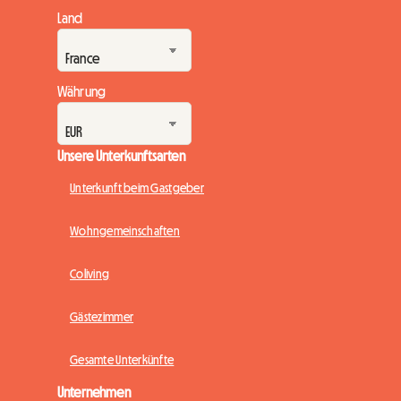
neue Städte im Jahr 2026 ändern sich die Spielregeln für die
Land
langfristige Vermietung und Wohngemeinschaften. Diese
Regulierung ist keineswegs ein Hindernis, sondern...
Währung
Unsere Unterkunftsarten
Unterkunft beim Gastgeber
Wohngemeinschaften
Coliving
Gästezimmer
Gesamte Unterkünfte
Unternehmen