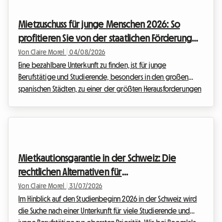
2026 steht im Zentrum aller Diskussionen, da er die
Beziehungen zwischen Gastgebern und Mietern
Mietzuschuss für junge Menschen 2026: So
grundlegend neu definiert. Bei Roomlala wissen wir, dass ein
profitieren Sie von der staatlichen Förderung
Zusammenleben mit an...
für die Anmietung eines Zimmers in Spanien
Von Claire Morel
|
04/08/2026
Eine bezahlbare Unterkunft zu finden, ist für junge
Berufstätige und Studierende, besonders in den großen
spanischen Städten, zu einer der größten Herausforderungen
geworden. Angesichts der kontinuierlichen
Immobilienpreise kann der Weg in die Unabhängigkeit oft
wie ein Hindernislauf erscheinen. Glücklicherweise gibt es
eine hervorragende Nachricht für die Vorbereitung auf das
kommende akademische und berufliche Jahr: Die
Mietkautionsgarantie in der Schweiz: Die
Fortführung einer entscheidenden staatlichen Unterstützung.
rechtlichen Alternativen für
Bei Roomlala w...
Wohngemeinschaften zum Semesterstart 2026
Von Claire Morel
|
31/07/2026
Im Hinblick auf den Studienbeginn 2026 in der Schweiz wird
die Suche nach einer Unterkunft für viele Studierende und