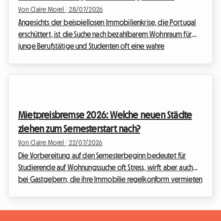
müssen
Von Claire Morel
|
28/07/2026
Angesichts der beispiellosen Immobilienkrise, die Portugal
erschüttert, ist die Suche nach bezahlbarem Wohnraum für
junge Berufstätige und Studenten oft eine wahre
Herausforderung. Die Mieten sind in die Höhe geschossen,
insbesondere in den großen Metropolen. Bei Roomlala
beobachten wir täglich, vor welchen Schwierigkeiten Sie bei
der Suche nach angemessenem Wohnraum stehen. In diesem
angespannten Umfeld hat die portugiesische Regierung ihr
Mietpreisbremse 2026: Welche neuen Städte
wichtigstes Förderprogramm grundlegend überarbeitet:
ziehen zum Semesterstart nach?
Po...
Von Claire Morel
|
22/07/2026
Die Vorbereitung auf den Semesterbeginn bedeutet für
Studierende auf Wohnungssuche oft Stress, wirft aber auch
bei Gastgebern, die ihre Immobilie regelkonform vermieten
möchten, Fragen auf. In diesem entscheidenden Jahr
durchläuft der französische Immobilienmarkt wichtige neue
Entwicklungen. Mit der Ausweitung der Mietpreisbremse auf