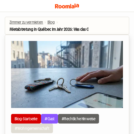
Zimmer zu vermieten
›
Blog
›
Mietabtretung in Québec im Jahr 2026: Was das Gesetz 31 für Bewohner ei
Blog-Startseite
#Gast
#Rechtliche Hinweise
#Wohngemeinschaft