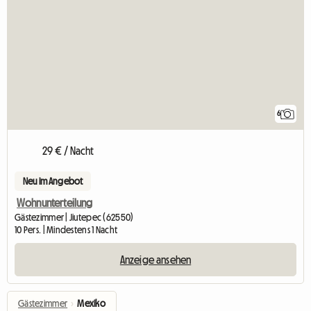
6
29 € / Nacht
Neu im Angebot
Wohnunterteilung
Gästezimmer | Jiutepec (62550)
10 Pers. | Mindestens 1 Nacht
Anzeige ansehen
Gästezimmer
›
Mexiko