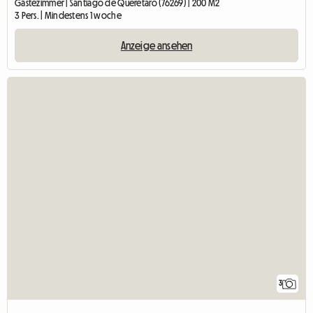
Gästezimmer | Santiago de Querétaro (76269) | 200 M2
3 Pers. | Mindestens 1 woche
Anzeige ansehen
3