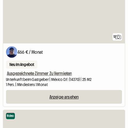
12
466 € / Monat
Neu im Angebot
Ausgezeichnete Zimmer Zu Vermieten
Unterkunft beim Gastgeber | México D.F. (14370) | 25 M2
1 Pers. | Mindestens 1 Monat
Anzeige ansehen
Video