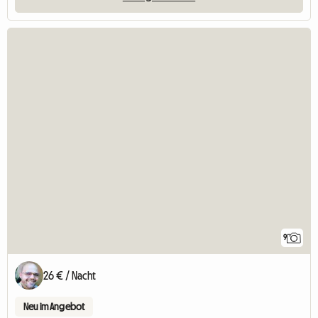
9
26 € / Nacht
Neu im Angebot