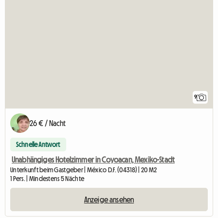
9
26 € / Nacht
Schnelle Antwort
Unabhängiges Hotelzimmer in Coyoacan, Mexiko-Stadt
Unterkunft beim Gastgeber | México D.F. (04318) | 20 M2
1 Pers. | Mindestens 5 Nächte
Anzeige ansehen