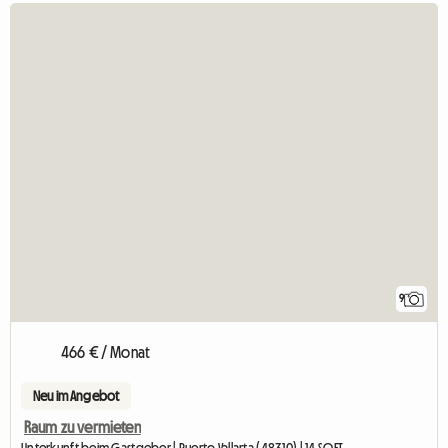
9
466 € / Monat
Neu im Angebot
Raum zu vermieten