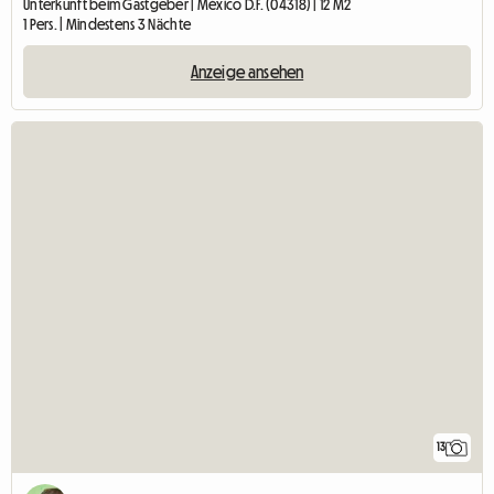
Unterkunft beim Gastgeber | México D.F. (04318) | 12 M2
1 Pers. | Mindestens 3 Nächte
Anzeige ansehen
13