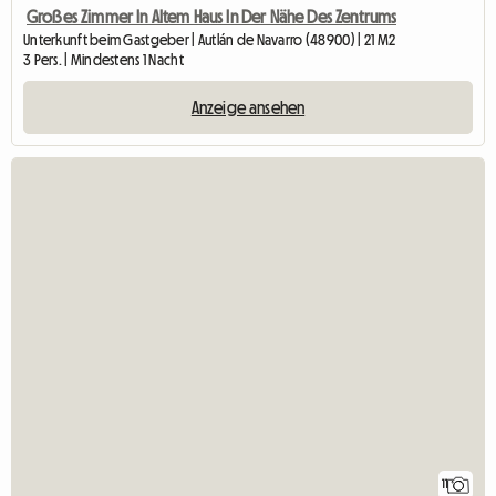
Großes Zimmer In Altem Haus In Der Nähe Des Zentrums
Unterkunft beim Gastgeber | Autlán de Navarro (48900) | 21 M2
3 Pers. | Mindestens 1 Nacht
Anzeige ansehen
11