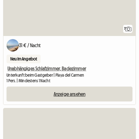
7
31 € / Nacht
Neu im Angebot
Unabhängiges Schlafzimmer, Badezimmer
Unterkunft beim Gastgeber | Playa del Carmen
1 Pers. | Mindestens 1 Nacht
Anzeige ansehen