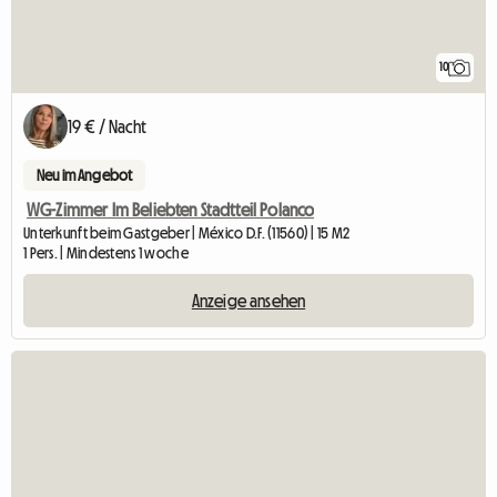
10
19 € / Nacht
Neu im Angebot
WG-Zimmer Im Beliebten Stadtteil Polanco
Unterkunft beim Gastgeber | México D.F. (11560) | 15 M2
1 Pers. | Mindestens 1 woche
Anzeige ansehen