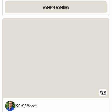
Anzeige ansehen
8
270 € / Monat