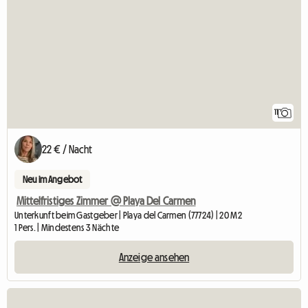
11
22 € / Nacht
Neu im Angebot
Mittelfristiges Zimmer @ Playa Del Carmen
Unterkunft beim Gastgeber | Playa del Carmen (77724) | 20 M2
1 Pers. | Mindestens 3 Nächte
Anzeige ansehen