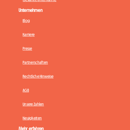
Unternehmen
Blog
Karriere
Presse
Partnerschaften
Rechtliche Hinweise
AGB
Unsere Zahlen
Neuigkeiten
Mehr erfahren