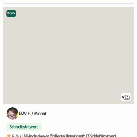
Video
6
1339 € / Monat
Schnelle Antwort
5 (6) |
All-inclusive-möblierte Unterkunft (3 Schlafzimmer)