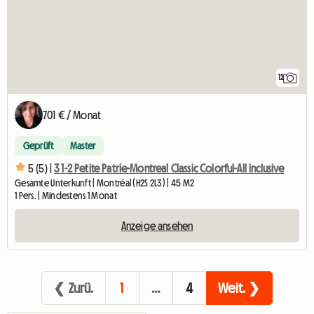
12
701 € / Monat
Geprüft
Master
5 (5) |
3 1-2 Petite Patrie-Montreal Classic Colorful-All inclusive
Gesamte Unterkunft | Montréal (H2S 2L3) | 45 M2
1 Pers. | Mindestens 1 Monat
Anzeige ansehen
❮ Zurü.
1
…
4
Weit. ❯