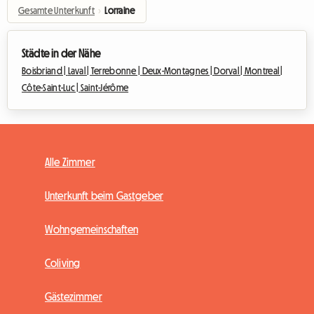
Gesamte Unterkunft
›
Lorraine
Städte in der Nähe
Boisbriand |
Laval |
Terrebonne |
Deux-Montagnes |
Dorval |
Montreal |
Côte-Saint-Luc |
Saint-Jérôme
Alle Zimmer
Unterkunft beim Gastgeber
Wohngemeinschaften
Coliving
Gästezimmer