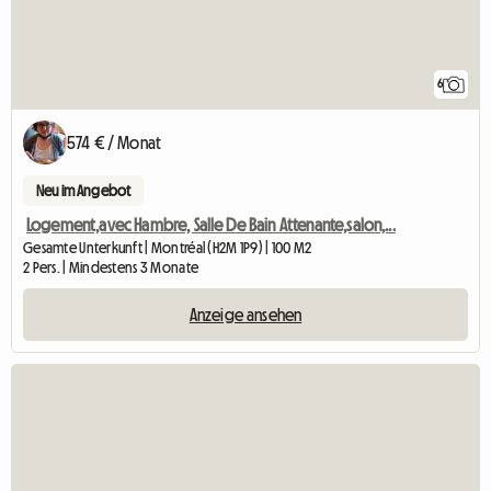
6
574 € / Monat
Neu im Angebot
Logement,avec Hambre, Salle De Bain Attenante,salon,...
Gesamte Unterkunft | Montréal (H2M 1P9) | 100 M2
2 Pers. | Mindestens 3 Monate
Anzeige ansehen