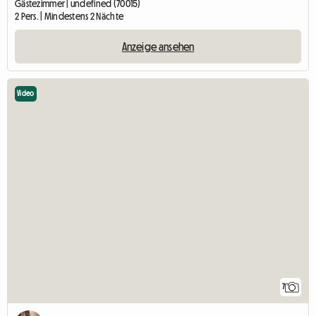
Gästezimmer | undefined (70015)
2 Pers. | Mindestens 2 Nächte
Anzeige ansehen
Video
7