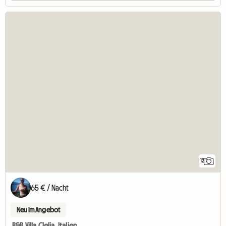
12
65 € / Nacht
Neu im Angebot
B&B Villa Clelia, Italien