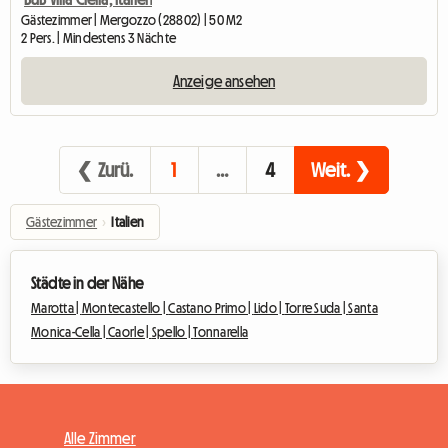
Gästezimmer | Mergozzo (28802) | 50 M2
2 Pers. | Mindestens 3 Nächte
Anzeige ansehen
❮ Zurü.
1
…
4
Weit. ❯
Gästezimmer
›
Italien
Städte in der Nähe
Marotta |
Montecastello |
Castano Primo |
Lido |
Torre Suda |
Santa
Monica-Cella |
Caorle |
Spello |
Tonnarella
Alle Zimmer