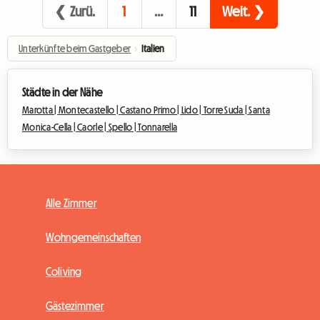
❮ Zurü.
1
…
11
Weit. ❯
Unterkünfte beim Gastgeber
›
Italien
Städte in der Nähe
Marotta |
Montecastello |
Castano Primo |
Lido |
Torre Suda |
Santa
Monica-Cella |
Caorle |
Spello |
Tonnarella
Alle Zimmer
Wohngemeinschaften
Coliving
Gästezimmer