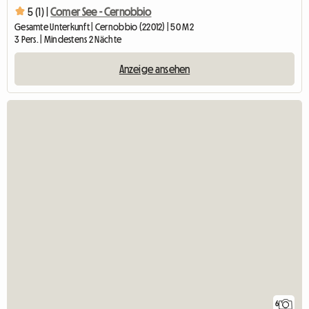
5 (1) |
Comer See - Cernobbio
Gesamte Unterkunft | Cernobbio (22012) | 50 M2
3 Pers. | Mindestens 2 Nächte
Anzeige ansehen
6