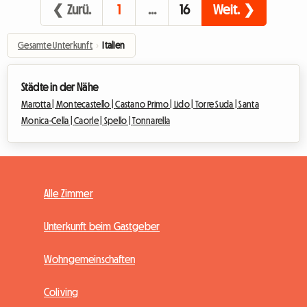
❮ Zurü.
1
…
16
Weit. ❯
Gesamte Unterkunft
›
Italien
Städte in der Nähe
Marotta |
Montecastello |
Castano Primo |
Lido |
Torre Suda |
Santa
Monica-Cella |
Caorle |
Spello |
Tonnarella
Alle Zimmer
Unterkunft beim Gastgeber
Wohngemeinschaften
Coliving